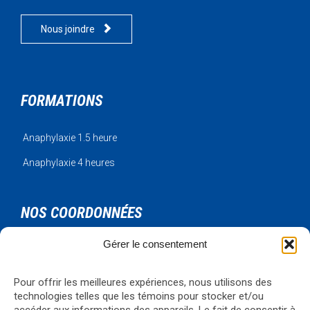

Nous joindre
FORMATIONS
Anaphylaxie 1.5 heure
Anaphylaxie 4 heures
NOS COORDONNÉES
Gérer le consentement
Urgence Bois-Francs Inc.
795 rue de l'artisan
Victoriaville, Qc, G6T 1V3
Pour offrir les meilleures expériences, nous utilisons des
technologies telles que les témoins pour stocker et/ou
Téléphone: 819-330-4344
Courriel:
formations@ubf.coop