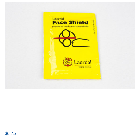
$
6.75