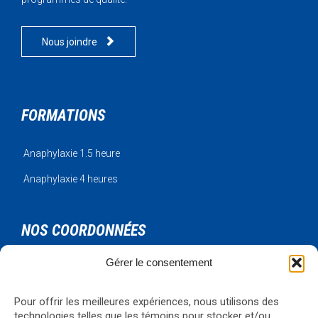

Nous joindre
FORMATIONS
Anaphylaxie 1.5 heure
Anaphylaxie 4 heures
NOS COORDONNÉES
Gérer le consentement
Urgence Bois-Francs Inc.
795 rue de l'artisan
Victoriaville, Qc, G6T 1V3
Pour offrir les meilleures expériences, nous utilisons des
Téléphone: 819-330-4344
technologies telles que les témoins pour stocker et/ou