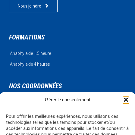

Nous joindre
FORMATIONS
Anaphylaxie 1.5 heure
Anaphylaxie 4 heures
NOS COORDONNÉES
Gérer le consentement
Urgence Bois-Francs Inc.
795 rue de l'artisan
Victoriaville, Qc, G6T 1V3
Pour offrir les meilleures expériences, nous utilisons des
Téléphone: 819-330-4344
technologies telles que les témoins pour stocker et/ou
Courriel:
formations@ubf.coop
accéder aux informations des appareils. Le fait de consentir à
ces technologies nous permettra de traiter des données