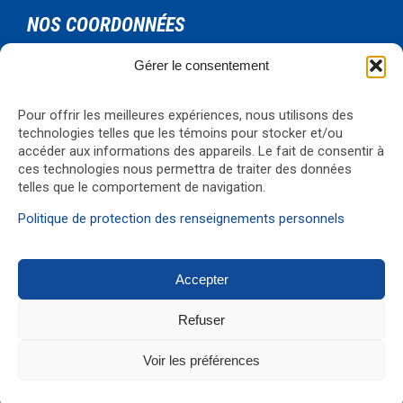
NOS COORDONNÉES
Gérer le consentement
Urgence Bois-Francs Inc.
795 rue de l'artisan
Victoriaville, Qc, G6T 1V3
Pour offrir les meilleures expériences, nous utilisons des
Téléphone: 819-330-4344
technologies telles que les témoins pour stocker et/ou
Courriel:
formations@ubf.coop
accéder aux informations des appareils. Le fait de consentir à
ces technologies nous permettra de traiter des données
Visualiser la carte
→
telles que le comportement de navigation.
Politique de protection des renseignements personnels
Accepter
© 2017 Réalisation
G1 Média
Refuser
↑
Voir les préférences


