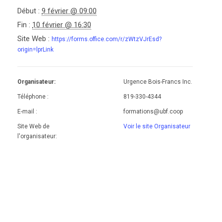
Début :
9 février @ 09:00
Fin :
10 février @ 16:30
Site Web :
https://forms.office.com/r/zWtzVJrEsd?
origin=lprLink
Organisateur:
Urgence Bois-Francs Inc.
Téléphone :
819-330-4344
E-mail :
formations@ubf.coop
Site Web de
Voir le site Organisateur
l'organisateur: