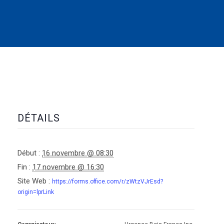
DÉTAILS
Début :
16 novembre @ 08:30
Fin :
17 novembre @ 16:30
Site Web :
https://forms.office.com/r/zWtzVJrEsd?
origin=lprLink