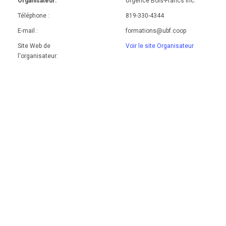
Organisateur:
Urgence Bois-Francs Inc.
Téléphone :
819-330-4344
E-mail :
formations@ubf.coop
Site Web de
Voir le site Organisateur
l'organisateur: