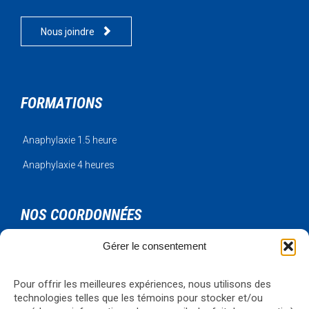

Nous joindre
FORMATIONS
Anaphylaxie 1.5 heure
Anaphylaxie 4 heures
NOS COORDONNÉES
Gérer le consentement
Urgence Bois-Francs Inc.
795 rue de l'artisan
Victoriaville, Qc, G6T 1V3
Pour offrir les meilleures expériences, nous utilisons des
Téléphone: 819-330-4344
technologies telles que les témoins pour stocker et/ou