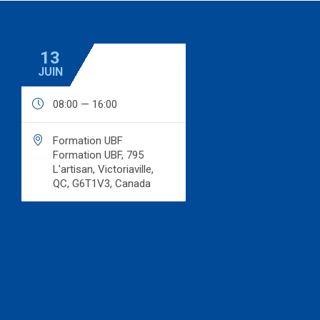
13
JUIN

08:00 — 16:00

Formation UBF
Formation UBF, 795
L'artisan, Victoriaville,
QC, G6T1V3, Canada