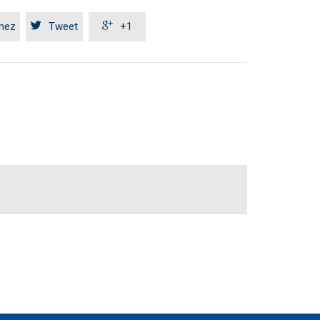


mez
Tweet
+1