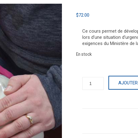
$
72.00
Ce cours permet de dévelo
lors d’une situation d’urge
exigences du Ministère de la
En stock
quantité
AJOUTER
de
Formation
Secourisme
adapté
à
la
petite
enfance
comprenant