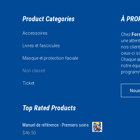
Product Categories
À PRO
Accessoires
Chez
For
une atten
Livres et fascicules
nos clien
ceux-ci so
Masque et protection faciale
Chaque an
notre équi
Non classé
programme
Ticket
Nous
Top Rated Products
Manuel de référence - Premiers soins
$
46.50