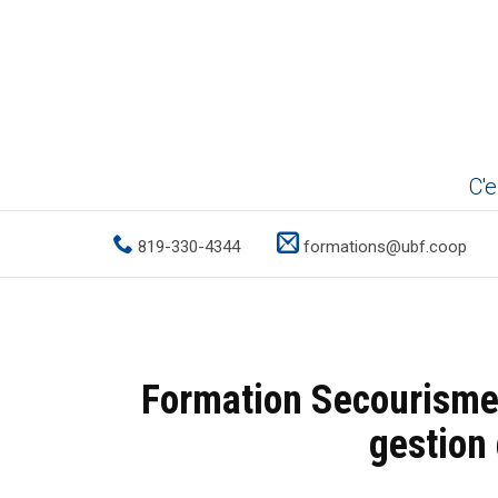
C'e


819-330-4344
formations@ubf.coop
Formation Secourisme 
gestion 