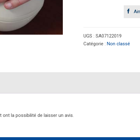
un
volet

Ai
sur
la
gestion
de
UGS :
SA07122019
réactions
Catégorie :
Non classé
allergiques
sévères
et
DEA
ont la possibilité de laisser un avis.