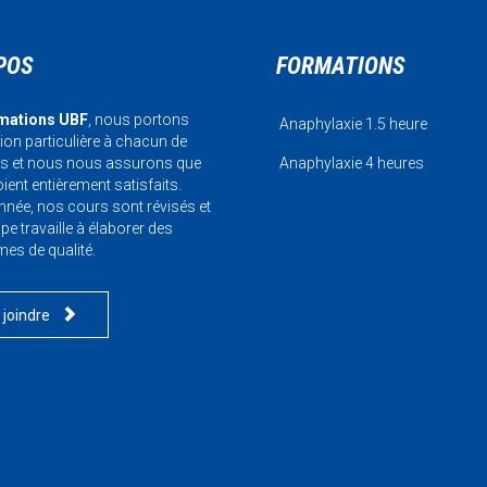
POS
FORMATIONS
mations UBF
, nous portons
Anaphylaxie 1.5 heure
tion particulière à chacun de
ts et nous nous assurons que
Anaphylaxie 4 heures
ient entièrement satisfaits.
née, nos cours sont révisés et
pe travaille à élaborer des
s de qualité.

 joindre