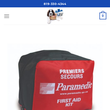
Passer
819-330-4344
au
contenu
0