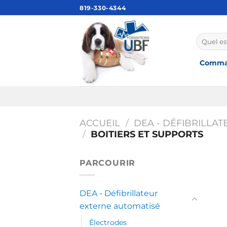
Passer
819-330-4344
au
contenu
Recherch
pour :
Comman
ACCUEIL
/
DEA - DÉFIBRILLA
/
BOITIERS ET SUPPORTS
PARCOURIR
DEA - Défibrillateur
externe automatisé
Électrodes