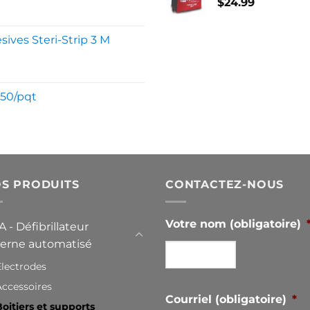
$
24.99
ives Steri-Strip 3 M
50/pqt
S PRODUITS
CONTACTEZ-NOUS
Votre nom (obligatoire)
 - Défibrillateur
terne automatisé
Électrodes
Accessoires
Courriel (obligatoire)
*
Boitiers et supports