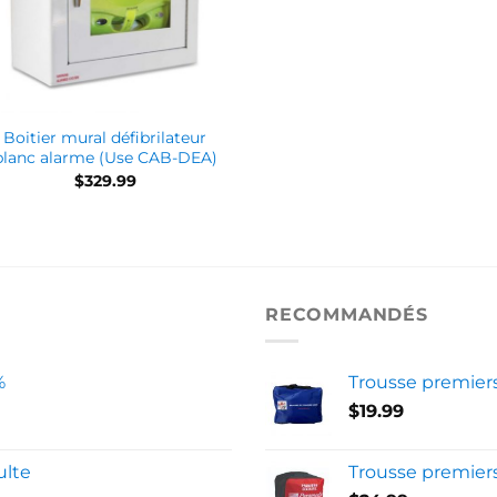
Boitier mural défibrilateur
blanc alarme (Use CAB-DEA)
$
329.99
RECOMMANDÉS
%
Trousse premier
$
19.99
lte
Trousse premier