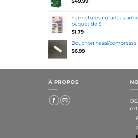
$
49.99
Fermetures cutanées adhés
paquet de 5
$
1.79
Bouchon nasal/compresse 
$
6.99
À PROPOS
NO
DEA
ex