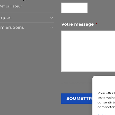
éfibrillateur
rques
Votre message
*
miers Soins
0 sur 3000 caractères maximum
Pour offrir
les témoins
consentir à
comporteme