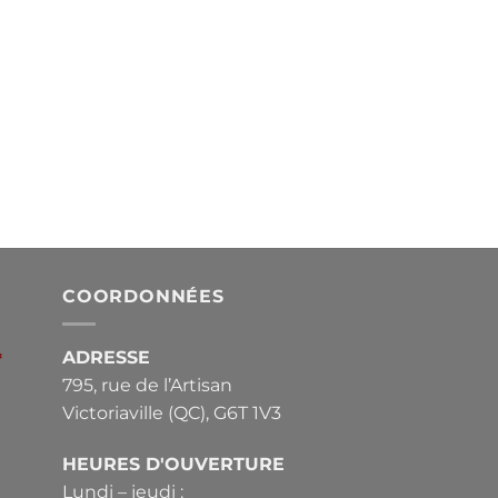
COORDONNÉES
ADRESSE
*
795, rue de l’Artisan
Victoriaville (QC), G6T 1V3
HEURES D'OUVERTURE
Lundi – jeudi :