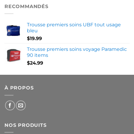
RECOMMANDÉS
Trousse premiers soins UBF tout usage
bleu
$
19.99
Trousse premiers soins voyage Paramedic
90 items
$
24.99
À PROPOS
NOS PRODUITS