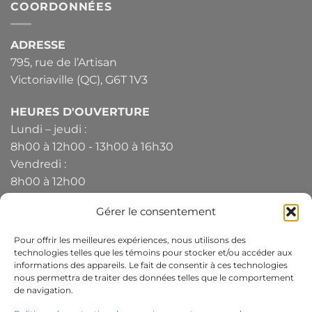
COORDONNÉES
ADRESSE
795, rue de l’Artisan
Victoriaville (QC), G6T 1V3
HEURES D'OUVERTURE
Lundi – jeudi :
8h00 à 12h00 - 13h00 à 16h30
Vendredi :
8h00 à 12h00
Gérer le consentement
TÉLÉPHONE
819-330-4344
Pour offrir les meilleures expériences, nous utilisons des
technologies telles que les témoins pour stocker et/ou accéder aux
Responsable de la protection des
informations des appareils. Le fait de consentir à ces technologies
nous permettra de traiter des données telles que le comportement
renseignements personnels:
de navigation.
Jean-Paul B. Lachapelle,