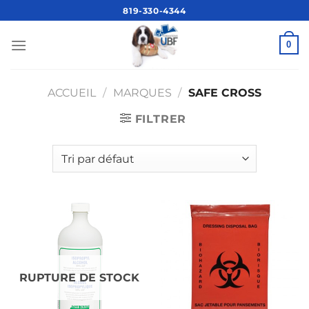
Passer
819-330-4344
au
contenu
0
ACCUEIL
/
MARQUES
/
SAFE CROSS
FILTRER
RUPTURE DE STOCK