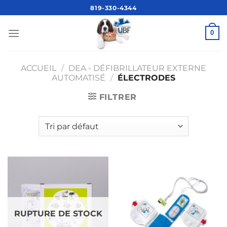
Passer
819-330-4344
au
contenu
0
ACCUEIL
/
DEA - DÉFIBRILLATEUR EXTERNE
AUTOMATISÉ
/
ÉLECTRODES
FILTRER
RUPTURE DE STOCK