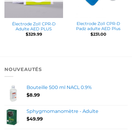
Electrode Zoll CPR-D
Électrode Zoll CPR-D
Padz adulte AED Plus
Adulte AED PLUS
$
231.00
$
329.99
NOUVEAUTÉS
Bouteille 500 ml NACL 0.9%
$
8.99
Sphygmomanomètre - Adulte
$
49.99