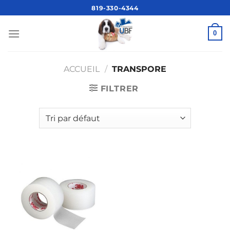
Passer
819-330-4344
au
contenu
0
ACCUEIL
/
TRANSPORE
FILTRER