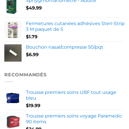
Sphygmomanomètre - Adulte
$
49.99
Fermetures cutanées adhésives Steri-Strip
3 M paquet de 5
$
1.79
Bouchon nasal/compresse 50/pqt
$
6.99
RECOMMANDÉS
Trousse premiers soins UBF tout usage
bleu
$
19.99
Trousse premiers soins voyage Paramedic
90 items