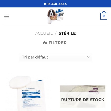
Passer
819-330-4344
au
contenu
0
ACCUEIL
/
STÉRILE
FILTRER
RUPTURE DE STOCK