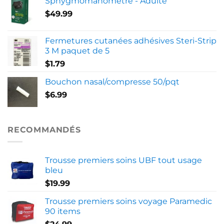
Sphygmomanomètre - Adulte
$
49.99
Fermetures cutanées adhésives Steri-Strip
3 M paquet de 5
$
1.79
Bouchon nasal/compresse 50/pqt
$
6.99
RECOMMANDÉS
Trousse premiers soins UBF tout usage
bleu
$
19.99
Trousse premiers soins voyage Paramedic
90 items