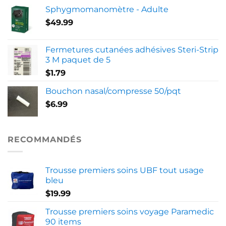
Sphygmomanomètre - Adulte
$
49.99
Fermetures cutanées adhésives Steri-Strip
3 M paquet de 5
$
1.79
Bouchon nasal/compresse 50/pqt
$
6.99
RECOMMANDÉS
Trousse premiers soins UBF tout usage
bleu
$
19.99
Trousse premiers soins voyage Paramedic
90 items