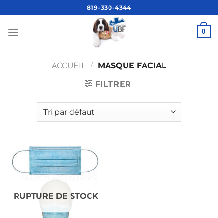
Passer
819-330-4344
au
contenu
0
ACCUEIL
/
MASQUE FACIAL
FILTRER
RUPTURE DE STOCK