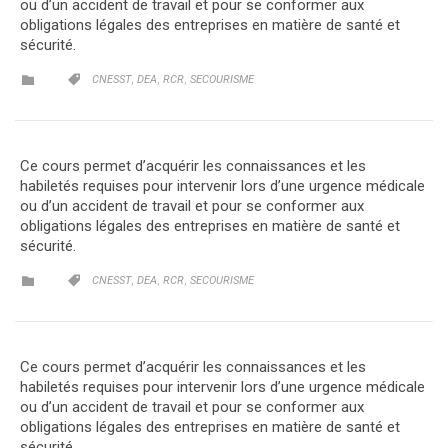
ou d’un accident de travail et pour se conformer aux
obligations légales des entreprises en matière de santé et
sécurité.
CATEGORY
CATEGORY
,
,
,


CNESST
DEA
RCR
SECOURISME
Ce cours permet d’acquérir les connaissances et les
habiletés requises pour intervenir lors d’une urgence médicale
ou d’un accident de travail et pour se conformer aux
obligations légales des entreprises en matière de santé et
sécurité.
CATEGORY
CATEGORY
,
,
,


CNESST
DEA
RCR
SECOURISME
Ce cours permet d’acquérir les connaissances et les
habiletés requises pour intervenir lors d’une urgence médicale
ou d’un accident de travail et pour se conformer aux
obligations légales des entreprises en matière de santé et
sécurité.