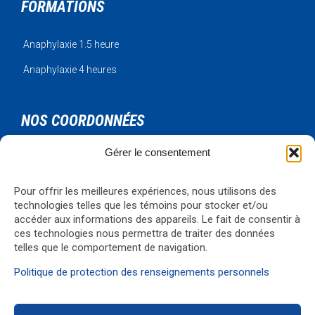
FORMATIONS
Anaphylaxie 1.5 heure
Anaphylaxie 4 heures
NOS COORDONNÉES
Gérer le consentement
Urgence Bois-Francs Inc.
795 rue de l'artisan
Victoriaville, Qc, G6T 1V3
Pour offrir les meilleures expériences, nous utilisons des
Téléphone: 819-330-4344
technologies telles que les témoins pour stocker et/ou
Courriel:
formations@ubf.coop
accéder aux informations des appareils. Le fait de consentir à
ces technologies nous permettra de traiter des données
Visualiser la carte
→
telles que le comportement de navigation.
Politique de protection des renseignements personnels