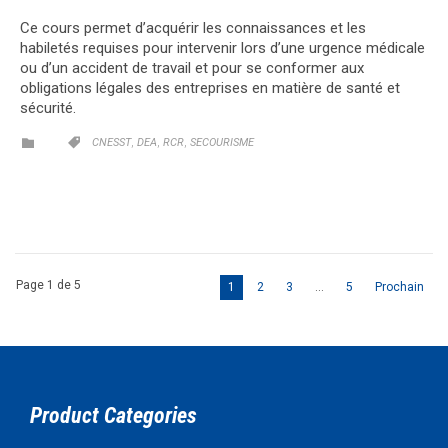
Ce cours permet d’acquérir les connaissances et les
habiletés requises pour intervenir lors d’une urgence médicale
ou d’un accident de travail et pour se conformer aux
obligations légales des entreprises en matière de santé et
sécurité.
CATEGORY
CATEGORY
,
,
,


CNESST
DEA
RCR
SECOURISME
Page 1 de 5
1
2
3
…
5
Prochain
Product Categories