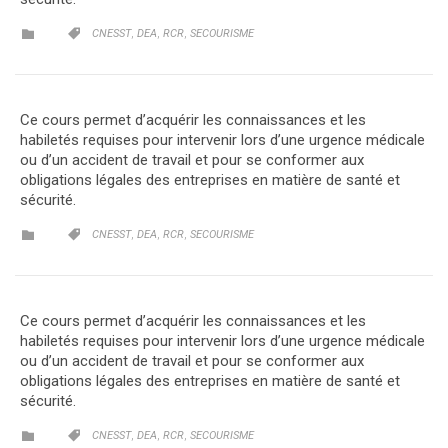
CATEGORY
CATEGORY
,
,
,


CNESST
DEA
RCR
SECOURISME
Ce cours permet d’acquérir les connaissances et les
habiletés requises pour intervenir lors d’une urgence médicale
ou d’un accident de travail et pour se conformer aux
obligations légales des entreprises en matière de santé et
sécurité.
CATEGORY
CATEGORY
,
,
,


CNESST
DEA
RCR
SECOURISME
Ce cours permet d’acquérir les connaissances et les
habiletés requises pour intervenir lors d’une urgence médicale
ou d’un accident de travail et pour se conformer aux
obligations légales des entreprises en matière de santé et
sécurité.
CATEGORY
CATEGORY
,
,
,


CNESST
DEA
RCR
SECOURISME