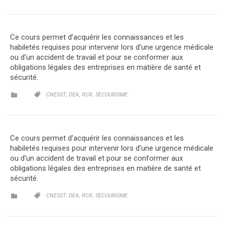
Ce cours permet d’acquérir les connaissances et les
habiletés requises pour intervenir lors d’une urgence médicale
ou d’un accident de travail et pour se conformer aux
obligations légales des entreprises en matière de santé et
sécurité.
CATEGORY
CATEGORY
,
,
,


CNESST
DEA
RCR
SECOURISME
Ce cours permet d’acquérir les connaissances et les
habiletés requises pour intervenir lors d’une urgence médicale
ou d’un accident de travail et pour se conformer aux
obligations légales des entreprises en matière de santé et
sécurité.
CATEGORY
CATEGORY
,
,
,


CNESST
DEA
RCR
SECOURISME