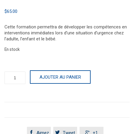
$
65.00
Cette formation permettra de développer les compétences en
interventions immédiates lors d’une situation d’urgence chez
l’adulte, l’enfant et le bébé.
En stock
quantité
AJOUTER AU PANIER
de
RCR
et
Premiers
soins



Aimez
Tweet
+1