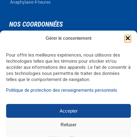
Anaphylaxie 4 heures
NOS COORDONNÉES
Gérer le consentement
Urgence Bois-Francs Inc.
795 rue de l'artisan
Victoriaville, Qc, G6T 1V3
Pour offrir les meilleures expériences, nous utilisons des
technologies telles que les témoins pour stocker et/ou
Téléphone: 819-330-4344
accéder aux informations des appareils. Le fait de consentir à
Courriel:
formations@ubf.coop
ces technologies nous permettra de traiter des données
Visualiser la carte
→
telles que le comportement de navigation.
Politique de protection des renseignements personnels
Accepter
© 2017 Réalisation
G1 Média
Refuser
↑