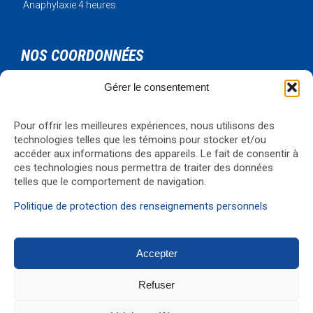
Anaphylaxie 4 heures
NOS COORDONNÉES
Gérer le consentement
Urgence Bois-Francs Inc.
795 rue de l'artisan
Victoriaville, Qc, G6T 1V3
Pour offrir les meilleures expériences, nous utilisons des
technologies telles que les témoins pour stocker et/ou
Téléphone: 819-330-4344
accéder aux informations des appareils. Le fait de consentir à
Courriel:
formations@ubf.coop
ces technologies nous permettra de traiter des données
Visualiser la carte
→
telles que le comportement de navigation.
Politique de protection des renseignements personnels
Accepter
© 2017 Réalisation
G1 Média
Refuser
↑