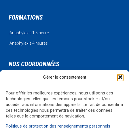
FORMATIONS
Anaphylaxie 1.5 heure
Anaphylaxie 4 heures
NOS COORDONNÉES
Gérer le consentement
Urgence Bois-Francs Inc.
795 rue de l'artisan
Victoriaville, Qc, G6T 1V3
Pour offrir les meilleures expériences, nous utilisons des
technologies telles que les témoins pour stocker et/ou
Téléphone: 819-330-4344
accéder aux informations des appareils. Le fait de consentir à
Courriel:
formations@ubf.coop
ces technologies nous permettra de traiter des données
Visualiser la carte
→
telles que le comportement de navigation.
Politique de protection des renseignements personnels