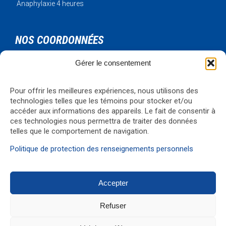
Anaphylaxie 4 heures
NOS COORDONNÉES
Gérer le consentement
Urgence Bois-Francs Inc.
795 rue de l'artisan
Victoriaville, Qc, G6T 1V3
Pour offrir les meilleures expériences, nous utilisons des
technologies telles que les témoins pour stocker et/ou
Téléphone: 819-330-4344
accéder aux informations des appareils. Le fait de consentir à
Courriel:
formations@ubf.coop
ces technologies nous permettra de traiter des données
Visualiser la carte
→
telles que le comportement de navigation.
Politique de protection des renseignements personnels
Accepter
© 2017 Réalisation
G1 Média
Refuser
↑