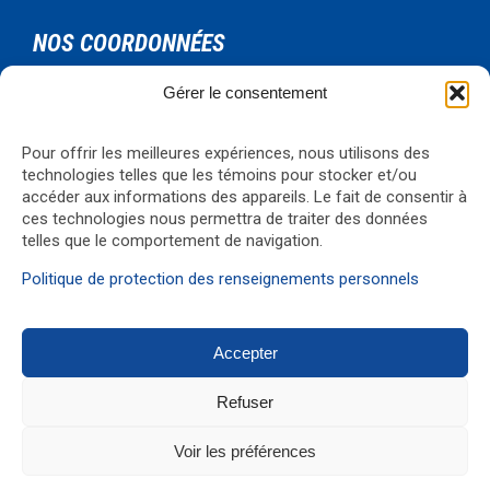
NOS COORDONNÉES
Gérer le consentement
Urgence Bois-Francs Inc.
795 rue de l'artisan
Victoriaville, Qc, G6T 1V3
Pour offrir les meilleures expériences, nous utilisons des
technologies telles que les témoins pour stocker et/ou
Téléphone: 819-330-4344
accéder aux informations des appareils. Le fait de consentir à
Courriel:
formations@ubf.coop
ces technologies nous permettra de traiter des données
Visualiser la carte
→
telles que le comportement de navigation.
Politique de protection des renseignements personnels
Accepter
© 2017 Réalisation
G1 Média
Refuser
↑
Voir les préférences


