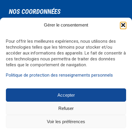
NOS COORDONNÉES
Gérer le consentement
Urgence Bois-Francs Inc.
795 rue de l'artisan
Victoriaville, Qc, G6T 1V3
Pour offrir les meilleures expériences, nous utilisons des
technologies telles que les témoins pour stocker et/ou
Téléphone: 819-330-4344
accéder aux informations des appareils. Le fait de consentir à
Courriel:
formations@ubf.coop
ces technologies nous permettra de traiter des données
Visualiser la carte
→
telles que le comportement de navigation.
Politique de protection des renseignements personnels
Accepter
© 2017 Réalisation
G1 Média
Refuser
↑
Voir les préférences


