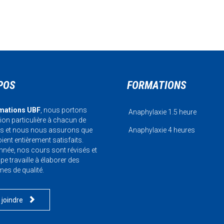
POS
FORMATIONS
mations UBF
, nous portons
Anaphylaxie 1.5 heure
tion particulière à chacun de
ts et nous nous assurons que
Anaphylaxie 4 heures
ient entièrement satisfaits.
née, nos cours sont révisés et
pe travaille à élaborer des
s de qualité.

 joindre