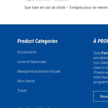
Que faire en cas de chute – 5 étapes pour se relever
Product Categories
À PRO
Accessoires
Chez
For
une atten
Livres et fascicules
nos clien
ceux-ci so
Masque et protection faciale
Chaque an
notre équi
Non classé
programme
Ticket
Nous