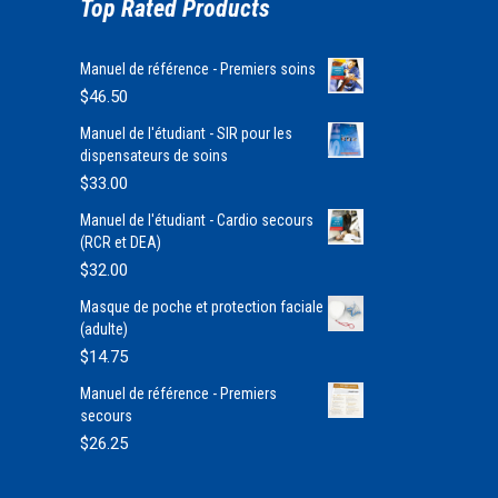
Top Rated Products
Manuel de référence - Premiers soins
$
46.50
Manuel de l'étudiant - SIR pour les
dispensateurs de soins
$
33.00
Manuel de l'étudiant - Cardio secours
(RCR et DEA)
$
32.00
Masque de poche et protection faciale
(adulte)
$
14.75
Manuel de référence - Premiers
secours
$
26.25