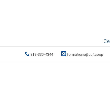
C'e


819-330-4344
formations@ubf.coop