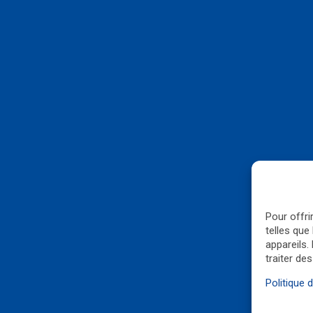
Pour offri
telles que
appareils.
traiter de
Politique