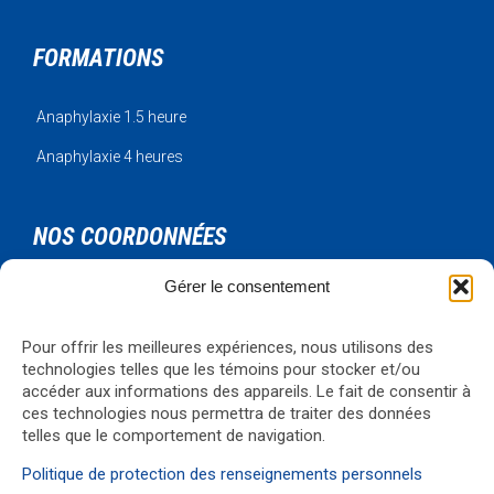
FORMATIONS
Anaphylaxie 1.5 heure
Anaphylaxie 4 heures
NOS COORDONNÉES
Gérer le consentement
Urgence Bois-Francs Inc.
795 rue de l'artisan
Victoriaville, Qc, G6T 1V3
Pour offrir les meilleures expériences, nous utilisons des
technologies telles que les témoins pour stocker et/ou
Téléphone: 819-330-4344
accéder aux informations des appareils. Le fait de consentir à
Courriel:
formations@ubf.coop
ces technologies nous permettra de traiter des données
Visualiser la carte
→
telles que le comportement de navigation.
Politique de protection des renseignements personnels