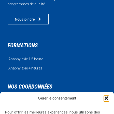
programmes de qualité.

Nous joindre
FORMATIONS
Anaphylaxie 1.5 heure
Anaphylaxie 4 heures
NOS COORDONNÉES
Gérer le consentement
Urgence Bois-Francs Inc.
795 rue de l'artisan
Victoriaville, Qc, G6T 1V3
Pour offrir les meilleures expériences, nous utilisons des