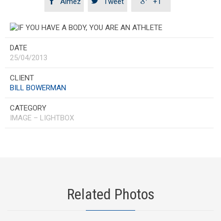



Aimez
Tweet
+1
DATE
25/04/2013
CLIENT
BILL BOWERMAN
CATEGORY
IMAGE – LIGHTBOX
Related Photos