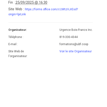
Fin :
25/09/2025 @ 16:30
Site Web :
https://forms.office.com/r/zWtzVJrEsd?
origin=lprLink
Organisateur:
Urgence Bois-Francs Inc.
Téléphone :
819-330-4344
E-mail :
formations@ubf.coop
Site Web de
Voir le site Organisateur
l'organisateur: