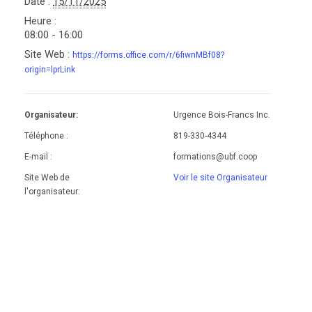
Date :
15/11/2025
Heure :
08:00 - 16:00
Site Web :
https://forms.office.com/r/6fiwnMBf08?
origin=lprLink
Organisateur:
Urgence Bois-Francs Inc.
Téléphone :
819-330-4344
E-mail :
formations@ubf.coop
Site Web de
Voir le site Organisateur
l'organisateur: