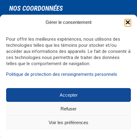
NOS COORDONNÉES
Gérer le consentement
Urgence Bois-Francs Inc.
795 rue de l'artisan
Victoriaville, Qc, G6T 1V3
Pour offrir les meilleures expériences, nous utilisons des
Téléphone: 819-330-4344
technologies telles que les témoins pour stocker et/ou
Courriel:
formations@ubf.coop
accéder aux informations des appareils. Le fait de consentir à
ces technologies nous permettra de traiter des données
Visualiser la carte
→
telles que le comportement de navigation.
Politique de protection des renseignements personnels
Accepter
© 2017 Réalisation
G1 Média
Refuser
↑
Voir les préférences


