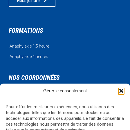

Nous joindre
FORMATIONS
Anaphylaxie 1.5 heure
Anaphylaxie 4 heures
NOS COORDONNÉES
Gérer le consentement
Urgence Bois-Francs Inc.
795 rue de l'artisan
Victoriaville, Qc, G6T 1V3
Pour offrir les meilleures expériences, nous utilisons des
Téléphone: 819-330-4344
technologies telles que les témoins pour stocker et/ou
Courriel:
formations@ubf.coop
accéder aux informations des appareils. Le fait de consentir à
ces technologies nous permettra de traiter des données
Visualiser la carte
→